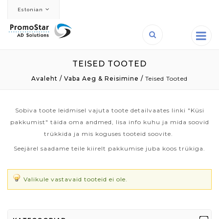
Estonian
reklaamtooted.com - reklaamkingitused, logotooted ja palju muud
TEISED TOOTED
Avaleht
/
Vaba Aeg & Reisimine
/
Teised Tooted
Sobiva toote leidmisel vajuta toote detailvaates linki "Küsi
pakkumist" täida oma andmed, lisa info kuhu ja mida soovid
trükkida ja mis koguses tooteid soovite.
Seejärel saadame teile kiirelt pakkumise juba koos trükiga.
Valikule vastavaid tooteid ei ole.